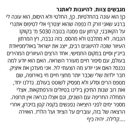
מגבשים צוות. להיענות לאתגר
כן! הוא עונה בהחלטיות. כן!, החלטי ולא היסוס, הוא עונה לי
ברגע שאני זורק לו כפפה שהוא יצטרף אלי לטיפוס אתגרי
על הקאזבגי, קרחון עם פסגה בגובה 5030 מ' בקווקז
הגבוה. לא מתלבט ולא מהסס. בזה נבבה, רץ המרתון
העיוור שזכה להישגים רבים, ייצג את ישראל באולימפיאדת
בייג'ין וסיים במקום החמישי. אחד הרצים העיוורים המהירים
בעולם, עם סיפור חיים מעורר השראה. האם הוא יודע למה
נכנס? האם אני יודע מה הצעתי לו?. אני מעדכן את איציק.
חבר ילדות שלי שכבר יותר מחצי חיים חי באירופה, שם
מטפס הרים וסלע ולא מפסיק לשוטט בעולם. גדלנו יחד,
ואת רוב שנות התיכון בילינו בטיולים והרפתקאות. אצלי
המחלה החריפה עם השנים, וגם אצלו כנראה אין תרופה.
מספר ימים לפני היציאה נפגשים בקפה קטן בזיכרון, אחרי
הרצאה של בזה, עוברים על הציוד ועל הלו"ז. האוירה
קלילה. יהיה כיף....