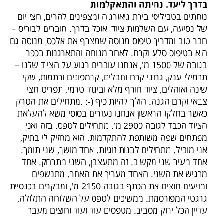
בדרך ליעד. נחיתה והתאקלמות
נוחתים בטביליסי בירת גיאורגיה ומצפינים להרים, חצי יום
של נסיעה, עם השלמות ציוד ואוכל בדרך. חוברים לבוריס –
חבר טוב ומדריך טיפוס מנוסה שמצרף את אלכס, מנוסה גם
הוא בטיפוס סלע וקרח. לאחר מנוחה והתארגנות בכפר
בגובה של 1500 מ', אנחנו עוברים רגוע על הציוד שלנו –
תרמילי ענק, גרזני קרח וחבלים, קרמפונים ורתמות, שקי
שינה ואוהלים, ציוד חורף מלא וביגוד טרמי, תפריט חצי
צבאי וקרם הגנה. הולך להיות כיף (-: .מתחילים את הטרק
כאשר בחלקו הראשון אנחנו נעזרים בסוסי משא להעלאת
הציוד הכבד לגובה 2900 מ'. מתחילים לטפס. בזה ואני
מפתחים שפה משותפת להתקדמות. הוא מחזיק לי בתיק,
אני מוביל. מתחילים לבנות זוגיות. אחד מושך, שני תומך.
אחד מעיר שני מקשיב. זה מתעצבן, השני מתרחק. אחד
מרגיש את השני. האחד מעריך את האחר. מתנשפים
ומזיעים חוצים את הכתף בגובה 2150 מ', ומבקרים בכנסיית
גרגטי המפורסמת. ממשיכים לטפס על השלוחה התלולה,
עדיין הכל ירוק מסביב. מטפסים עוד ועוד וחוצים מעבר