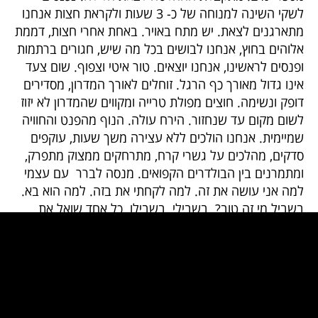
לשקי השינה למנוחה של כ- 3 שעות ולקראת חצות אנחנו
מתארגנים לצאת. יש מתח באויר. באחת אחרי חצות, דממת
אלוהים בחוץ, אנחנו לבושים בכל מה שיש, חגורים ברתמות
ופנסים לראשינו, אנחנו יוצאים. טור איטי וצפוף. שום צעד
אינו גדול מאורך כף הרגל. זוחלים לאורך המדרון, מסדירים
דופק ונשימה. חוצים מפולת טרייה ומקווים שהמדרון לא יזוז
לשום מקום עד שנחזור. הירח עולה. הנוף מהפנט והחוויה
שמיימית. אנחנו הולכים ללא עצירה משך שעות, עוקפים
סדקים, מהלכים על גשרי קרח, מתרחקים ממצוק מתפרק,
ומתמרנים בין הבולדרים הקפואים. מנסה לברר עם עצמי
למה אני עושה את זה. למה לקחתי את בזה. למה הוא בא.
בשביל מי זה טוב?. בשבילי. בשבילו. כל אחד שואל את
עצמו בלב ועונה לעצמו עם עוד צעד אחד קטן במעלה
המדרון הקפוא. זריחה. אור ראשון. השיפוע מחריף והופך
חלק. אנחנו מרכיבים קרמפונים. מסירים את הכפפות
ובאצבעות קפואות מנסים להדק את הסנדל הדוקרני לנעל.
בזה מתמסר. הכל טוב לו. הוא חזק היום ומבסוט. אני רואה
שעבר את המשבר. אם ההר ירשה לנו, אנחנו נהיה שם.