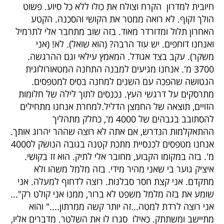
חיובית למדרון הקרח וצולח את כולו ללא כל סיוע. פשוט
הולך זקוף. לא רואה ממטר את הקושי והסכנה. הקטע
האחרון תלול ומדורדר מאוד. בזה שוב מתחבר אלי לתרמיל
ואנחנו דוחפים. יש עוד הרבה? (הוא שואל). לא! (אני
משקר). עקב בצד אגודל. המאמץ עילאי וגם ההרגשה.
3700 מ'. אנחנו מגיעים למבנה התחנה המטאורולוגית
הנטושה שהפכה עם השנים למחנה בסיס למטפסים.
מתרסקים על דרגשי העץ. נכנסים לתוך לילה של חלומות
הזויים, תוצאה של החמצן הדליל.למחרת אנחנו מתחילים
להסתובב בגבהים של 4000 מ', כחלק מתהליך
ההתאקלמות הנדרש, אם אתה לא רוצה שההר יהרוג אותך.
אנחנו מטפסים לכנסיית מתכת קטנה בגובה הנושק ל4000
מ'. בזה במקומו הקבוע, מחובר אלי לתיק. הוא זז בקושי.
איציק גוער בי שאני מהיר מידי. בזה מלמל משהו ולא
מתקדם. אני קצת חסר סבלנות. רוצה לדחוף למעלה. אני
שומע את בזה מלמל משפט לא ברור, ממנו אני קולט רק"...
אני רוצה לרדת למטה...זה יותר קשה ממרתון...." והוא
מתיישב ומשתתק. כאילו סגרו לו את השלטר. מדברים אליו,