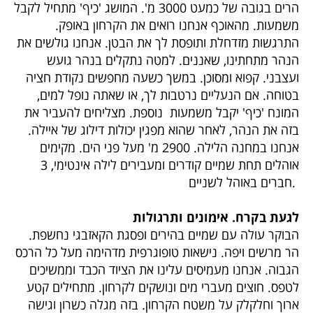
הרים בגובה של כמעט 3000 מ'. המושג 'כיף' מתחיל לקבל
משמעות. מהאוכף אנחנו רואים את הקרחון באופק.
התרגשות מזדחלת ותופסת לך את הבטן. אנחנו גולשים את
הנהר מתחתינו, שאננים. למטה נתקלים בנהר גועש
ועצבני. קפוא ומסוכן. במשך כשעה מחפשים נקודת חציה
בטוחה. אם הנעליים נרטבות לך, או שאתה נופל למים,
המונח 'כיף' יקבל משמעות נוספת. מצליחים להעביר את
בזה את הנהר, לאחר שהוא מפגין יכולות דילוג של איילה.
אנחנו במחנה הלילה. 2900 מ' מעל פני הים. מקימים
אוהלים תחת שמיים קודרים ומעבירים לילה אינטימי, 3
חברים באוהל לשניים.
לגעת בקרח. אימונים ותרגולות
הבוקר עולה עם שמיים בהירים ופסגת הקאזבגי נחשפת.
הר מרשים ויפה. נישאות טופוגרפית מדהימה מעל כל הרכס
הגבוה. אנחנו מעמיסים עלינו את הציוד הכבד וממשיכים
לטפס. חוצים מעברי מים ונושקים לקרחון. מתחילים קטע
ארוך וחלקלק על משטח הקרחון. בזה מגלה כשרון וגישה