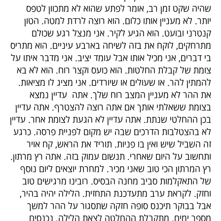
שהיה שקט זמן רב, אומר לפתע שהוא לא מתכוון לטפס
יותר. לא מעניין אותו כלום. הוא רוצה לרדת למטה. הטון
קנטרני ובועט. הוא הגיע לקיר. אני מנצל רגע שכולם
מתרחקים, לוקח את בזה לשיחה בארבע עיניים. הוא מתריס
בי דברים, אני מכיל אותו אבל עומד יציב. אני מדבר איתו על
צומת של קבלת החלטות. הוא כועס וקצר רוח. הוא לא בא
להמתין להר. או שעולים או שיורדים. אני מציג לו מציאות.
את ההר לא מעניין המצב רוח שלך. אתה עדיין נמצא
בצומת ששאלתי אותך אם אתה רוצה להצטרף. אתה עדיין
בכן ההחלטי שנתת. אתה עדיין לא הגעת לצומת אחר. עדיין
לא בהצטלבות הדרכים שבה יש מקום לפניית פרסה. כרגע
זה השביל שיש ואין בו פניות. תוריד את הראש, קח אויר
ותחשוב על היום שאחרי. תנשום עמוק בזה. אתה רץ מרתון.
רץ המרתון הכי טוב שאני מכיר. למחרת יוצאים ליום נוסף
של התאקלמות סביב מחנה הבסיס. רובינו מרגישים טוב
וחזק. לקראת ערב מתעדכנת התחזית. הלילה יהיה בהיר,
אבל בבוקר תיכנס סופה חזקה שתסגור על ההר למשך
מספר ימים. מתקבלת ההחלטה לצאת הלילה. נכנסים