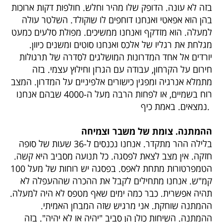
בזה לא עונה. הדופק שלו מהיר וחלש. חולפות דקות ארוכות
בהן הוא אפאטי ואנחנו דוחפים לו שוקולד. השלטר עולה
למעלה. הוא מזדקף ואנחנו ממשיכים. מפולת סלעים כמעט
מגלחת את רגליו של אלכס ואנחנו סוטים ומשנים כיוון.
יורדים אל אחד המדרונות המושלגים לסדרה של תרגולות
חירום על הקרחון, עבודה עם הגרזן וחילוץ עצמי. בזה
מתמלא אנרגיה ומפגין כישורים אלפיניים על המדרון. המצב
רוח בשמיים, או לפחות הרבה מעל ה-4000 שבהם אנחנו
נמצאים. באמת כיף.
ההמתנה. צומת של משבר וצמיחה
בלילה ההר מתקדר. אנחנו נכנסים ל-36 שעות של סופה
חזקה. אין מצב לצאת לפסגה. כל תנועה מסביב היא קשה.
הטמפרטורות מתחת לאפס. בפסגה יש רוחות של מעל 100
קמ"ש. אנחנו מתחילים לקבל את ההכרה שההעפלה לא
תהיה אפשרית. כבר כמה ימים שאף מטפס לא היה למעלה.
ההמתנה שוחקת. אני מרגיש שזה המבחן האמיתי.
ההמתנה. השיחות כולן הן סביב "יהיה או לא יהיה". בזה