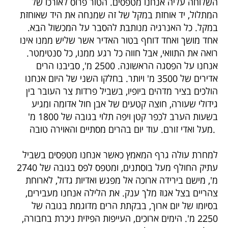
השלוחה עליה אנחנו מטפסים. הטור פרוס לאורכו של
המתלול, יד אוחזת במקל של זה שמנחה את היד שאוחזת
במקל. כל האנרגיה מנותבת להסבר על המכשול הבא.
אחד מושך ואחד דוחף בטור האדיר אשר שליש ממנו אינו
רואה את התוואי, אבל חווה כל רגע ממנו, כל סנטימטר.
אנחנו על הפסגה הראשונה. 2500 מ', סביבנו הרים
אדירים של 3500 מ' ויותר. בחלקו השני של היום אנחנו
הולכים בציר מדהים ביופיו, בשביל פרדות צר העובר בין
גידולי שעורה, חוצה קטעים של אבן חול אדומה ומגיע
בשעות הערב לכפר קטן ויפה תלוי בגובה של 1800 מ'
מעל ואדי זורם. עוד יום בהרים מסתיים והאוירה טובה.
למחרת עולה גרף המאמץ כאשר אנחנו מטפסים בשביל
עתיק החולף מעל בוסתנים, ומטפס לפס בגובה של 2740
מ', מישם בירידה ארוכה אל מפגש ואדיות גדול, לארוחת
צהריים בצל אגוז מלך ענק. את הלילה אנחנו מעבירים,
בסיומו של יום ארוך, בבקתת הרים מדוגמת בגובה של
2250 מ'. הימים ארוכים, העייפות הפיזית ניכרת בחבורה,