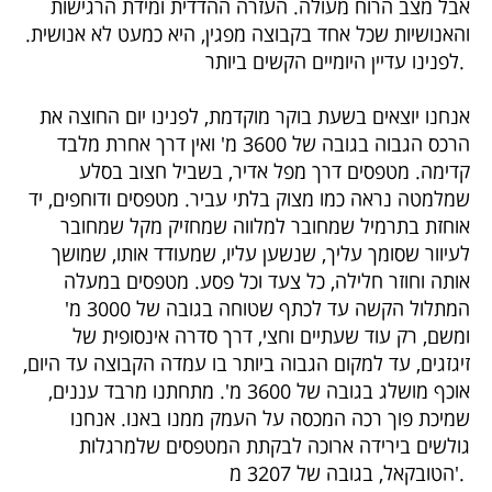
אבל מצב הרוח מעולה. העזרה ההדדית ומידת הרגישות
והאנושיות שכל אחד בקבוצה מפגין, היא כמעט לא אנושית.
לפנינו עדיין היומיים הקשים ביותר.
אנחנו יוצאים בשעת בוקר מוקדמת, לפנינו יום החוצה את
הרכס הגבוה בגובה של 3600 מ' ואין דרך אחרת מלבד
קדימה. מטפסים דרך מפל אדיר, בשביל חצוב בסלע
שמלמטה נראה כמו מצוק בלתי עביר. מטפסים ודוחפים, יד
אוחזת בתרמיל שמחובר למלווה שמחזיק מקל שמחובר
לעיוור שסומך עליך, שנשען עליו, שמעודד אותו, שמושך
אותה וחוזר חלילה, כל צעד וכל פסע. מטפסים במעלה
המתלול הקשה עד לכתף שטוחה בגובה של 3000 מ'
ומשם, רק עוד שעתיים וחצי, דרך סדרה אינסופית של
זיגזגים, עד למקום הגבוה ביותר בו עמדה הקבוצה עד היום,
אוכף מושלג בגובה של 3600 מ'. מתחתנו מרבד עננים,
שמיכת פוך רכה המכסה על העמק ממנו באנו. אנחנו
גולשים בירידה ארוכה לבקתת המטפסים שלמרגלות
הטובקאל, בגובה של 3207 מ'.