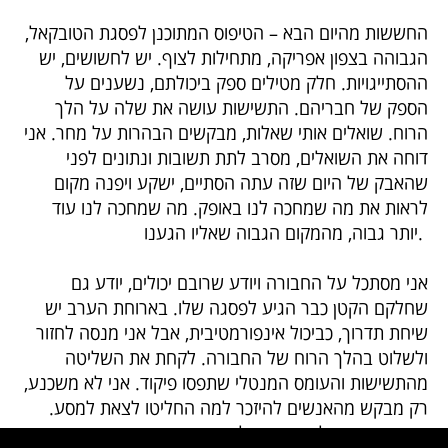
החששות מהיום הבא – הטיפוס המתוכנן לפסגת הטובקאל,
הגבוהה בצפון אפריקה, מתחילות לצוף. יש לחשושים, יש
ההסתייגויות. חלק מטילים ספק ביכולתם, נשענים על
הספק של חבריהם. התשישות עושה את שלה על הלך
הרוח. שואלים אותי שאלות, מבקשים הבהרות על מחר. אני
דוחה את השואלים, מסרב לתת תשובות ונתונים לפני
שהאבק של היום שזה עתה הסתיים, ישקע ויפנה מקום
לראות את מה שמחכה לנו באופק. מה שמחכה לנו עוד
יותר גבוה, מהמקום הגבוה שאליו הגענו.
אני מסתכל על החבורה ויודע שרובם יכולים, יודע גם
שחלקם הקטן כבר הגיע לפסגה שלו. בארוחת הערב יש
שיחת תדרוך, כביכול אינפורמטיבית, אבל אני מנסה לחזור
ולשלוט בהלך הרוח של החבורה. לקחת את השליטה
מהתשישות והעומס המנטלי שתפסו פיקוד. אני לא משכנע,
רק מבקש מהאנשים להיזכר למה החליטו לצאת למסע.
מרימים ידיים כל מי שיוצא לפסגה מחר בבוקר. יש רוב