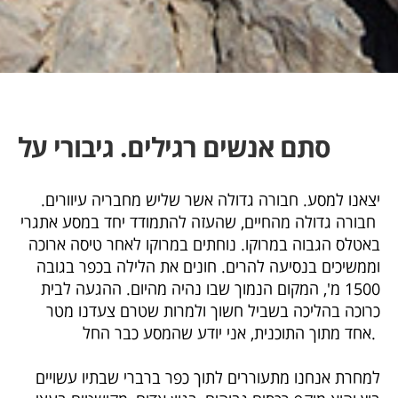
סתם אנשים רגילים. גיבורי על
יצאנו למסע. חבורה גדולה אשר שליש מחבריה עיוורים.
חבורה גדולה מהחיים, שהעזה להתמודד יחד במסע אתגרי
באטלס הגבוה במרוקו. נוחתים במרוקו לאחר טיסה ארוכה
וממשיכים בנסיעה להרים. חונים את הלילה בכפר בגובה
1500 מ', המקום הנמוך שבו נהיה מהיום. ההגעה לבית
כרוכה בהליכה בשביל חשוך ולמרות שטרם צעדנו מטר
אחד מתוך התוכנית, אני יודע שהמסע כבר החל.
למחרת אנחנו מתעוררים לתוך כפר ברברי שבתיו עשויים
בוץ והוא מוקף רכסים גבוהים, בגוון אדום, מקושטים בעצי