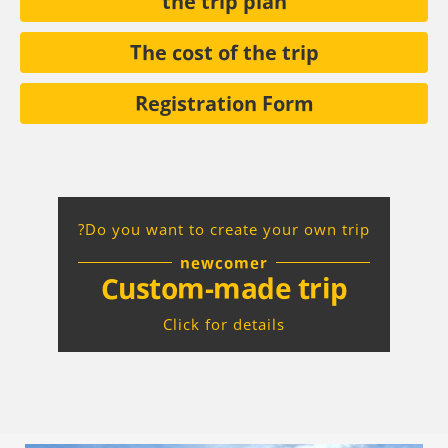
The cost of the trip
Registration Form
Do you want to create your own trip?
newcomer
Custom-made trip
Click for details