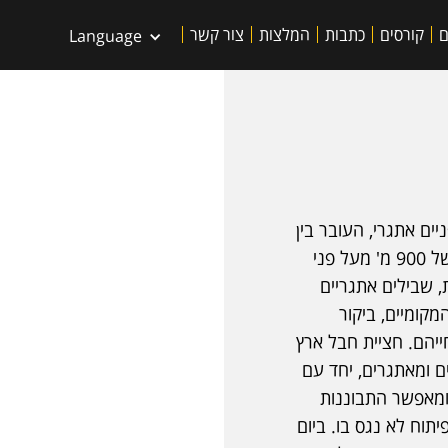
ם
קורסים
כתבות
המלצות
צור קשר
Language
ים אתגרי, העובר בין
כפרים ברברים בלב האטלס. המסלול יוצא מכפר בגובה של 900 מ' מעל פני
, שבילים אתגריים
מקומיים, ביקור
ייהם. חציית חבל ארץ
ם ומאתגרים, יחד עם
 ומאפשר התבוננות
תוח לא נגס בו. ביום