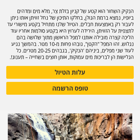
הנקיק השחור הוא קטע של קניון בזלת צר, מלא מים ומדהים
ביופיו, נמצא ברמת הגולן, בחלקו התיכון של נחל זוויתן אותו ניתן
לעבור רק באמצעות חבלים. הטיול שלנו מתחיל בקטע מישורי עד
לתצפית על הזוויתן. הירידה לערוץ היא בקטע סולמות אחריו עוד
הליכה קצרה מובילה אותנו למפל הראשון מתוך שלושה בהם
נגלוש. זהו המפל "הקטן", גובהו פחות מ-10 מטר. בהמשך נגיע
לעוד שני מפלים, ביניהם 'הנקיק', בגבהים 20-25 מטרים. כל
הגלישות הן לבריכות מים עמוקות, אותן חוצים בשחייה – תענוג!.
עלות הטיול
טופס הרשמה