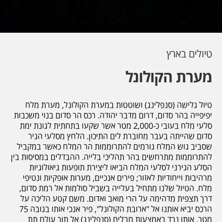
טיולים בארץ
מערת הקולונל
טיול גלישה (סנפלינג) ושוטטות במערת הקולונל, מערת מלח
יפיפייה בהר סדום, דרום מדבר יהודה. רכס הר סדום בנוי משכבות
סלעי מלח בעובי כ-2,000 מטר אשר שקעו בתחתית לגונת ימת
סדום שהייתה בעבר מחוברת לים התיכון. הלחץ מסלעי הגיר
שסביב גוש המלח גורמים להתרוממות הר המלח כאשר במקביל
להתרוממות מתרחשים בהר תהליכי בלייה. ההבדלים במסיסות בין
הסלע הגירני לסלעי המלח הביאו ליצירת תופעות גיאולוגיות
מרהיבות וייחודיות לאזור; פירים אנכיים, מערות אופקיות ונטיפי
מלח. הטיול שלנו מתחיל בעלייה בשביל סולמות אל רמת סדום,
דרך תצפית מדהימה על הרי מואב ואדום. משם קטע הליכה על
הרכס יביא אותנו אל "ארובת הקולונל", פיר אנכי אותו בגובה 75
מטר, אותו נרד באמצעות חבלים (סנפלינג) אל תוך עולם תת